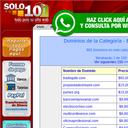
Dominios de la Categoría -
982 dominios en esta categ
Mostrando 1 de 150
Ver siguientes 150 >>
Nombre de Dominio
Preci
tradegate.com
$60,0
propiedadesmiami.com
$15,0
pymes.org
$15,0
bancoempresarial.com
$9,9
electrocoches.com
$8,9
multiconference.com
$8,9
oficinaprofesional.com
$8,9