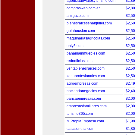
agenciadeviajesyturismo.com
$2,8
comprasweb.com.ar
$2,8
amigazo.com
$2,5
bienesraicesenalquiler.com
$2,5
guiahouston.com
$2,5
maquinariasagricolas.com
$2,5
only5.com
$2,5
panamainmuebles.com
$2,5
rednoticias.com
$2,5
ventabienesraices.com
$2,5
zonaprofesionales.com
$2,5
agroempresas.com
$2,4
haciendonegocios.com
$2,4
bancaempresas.com
$2,0
empresasfamiliares.com
$2,0
turismo365.com
$2,0
MiPropiaEmpresa.com
$1,9
casasenusa.com
$1,8