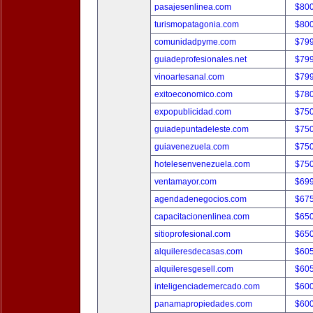
pasajesenlinea.com
$80
turismopatagonia.com
$80
comunidadpyme.com
$79
guiadeprofesionales.net
$79
vinoartesanal.com
$79
exitoeconomico.com
$78
expopublicidad.com
$75
guiadepuntadeleste.com
$75
guiavenezuela.com
$75
hotelesenvenezuela.com
$75
ventamayor.com
$69
agendadenegocios.com
$67
capacitacionenlinea.com
$65
sitioprofesional.com
$65
alquileresdecasas.com
$60
alquileresgesell.com
$60
inteligenciademercado.com
$60
panamapropiedades.com
$60