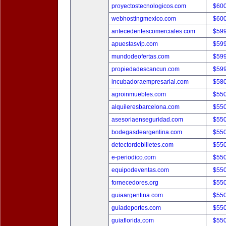
proyectostecnologicos.com
$60
webhostingmexico.com
$60
antecedentescomerciales.com
$59
apuestasvip.com
$59
mundodeofertas.com
$59
propiedadescancun.com
$59
incubadoraempresarial.com
$58
agroinmuebles.com
$55
alquileresbarcelona.com
$55
asesoriaenseguridad.com
$55
bodegasdeargentina.com
$55
detectordebilletes.com
$55
e-periodico.com
$55
equipodeventas.com
$55
fornecedores.org
$55
guiaargentina.com
$55
guiadeportes.com
$55
guiaflorida.com
$55