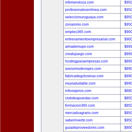
infomendoza.com
$95
profesionalesenlinea.com
$95
seleccionuruguaya.com
$95
zonainmo.com
$95
empleo365.com
$90
entrenamientoempresarial.com
$90
almademujer.com
$89
creatujuego.com
$89
hostingparaempresas.com
$89
asesoresdeviajes.com
$89
fabricadegolosinas.com
$89
muysaludable.com
$89
infoviajeros.com
$88
clubdeapuestas.com
$85
formacion365.com
$85
mercadoagrario.com
$85
saberinvertir.com
$85
guiadeproveedores.com
$80