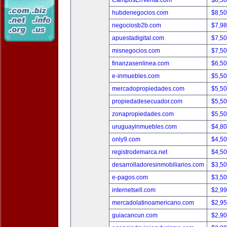
CamposEnVenta.com
$8,5
hubdenegocios.com
$8,5
negociosb2b.com
$7,9
apuestadigital.com
$7,5
misnegocios.com
$7,5
finanzasenlinea.com
$6,5
e-inmuebles.com
$5,5
mercadopropiedades.com
$5,5
propiedadesecuador.com
$5,5
zonapropiedades.com
$5,5
uruguayinmuebles.com
$4,8
only9.com
$4,5
registrodemarca.net
$4,5
desarrolladoresinmobiliarios.com
$3,5
e-pagos.com
$3,5
internetsell.com
$2,9
mercadolatinoamericano.com
$2,9
guiacancun.com
$2,9