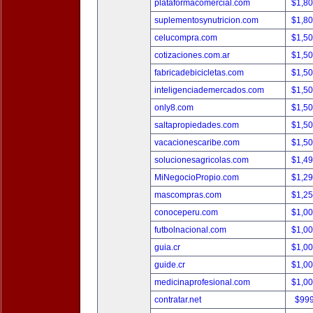
plataformacomercial.com
$1,8
suplementosynutricion.com
$1,8
celucompra.com
$1,5
cotizaciones.com.ar
$1,5
fabricadebicicletas.com
$1,5
inteligenciademercados.com
$1,5
only8.com
$1,5
saltapropiedades.com
$1,5
vacacionescaribe.com
$1,5
solucionesagricolas.com
$1,4
MiNegocioPropio.com
$1,2
mascompras.com
$1,2
conoceperu.com
$1,0
futbolnacional.com
$1,0
guia.cr
$1,0
guide.cr
$1,0
medicinaprofesional.com
$1,0
contratar.net
$99