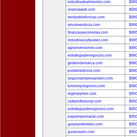
industriadealimentos.com
$99
reservaweb.com
$99
ventastelefonicas.com
$99
vinosmendoza.com
$99
finanzasyeconomia.com
$99
industriasculturales.com
$99
agroinversiones.com
$98
estrategiadenegocios.com
$98
gestiondemarca.com
$98
portalmedicina.com
$98
segurosempresariales.com
$98
turismoynegocios.com
$98
argenpymes.com
$95
clubprofesional.com
$95
estrategiasdenegocios.com
$95
expoempresarial.com
$95
guiamontevideo.com
$95
guiarosario.com
$95