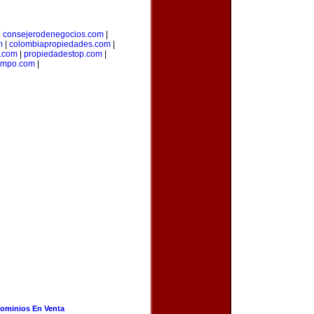
|
consejerodenegocios.com
|
m
|
colombiapropiedades.com
|
.com
|
propiedadestop.com
|
campo.com
|
ominios En Venta