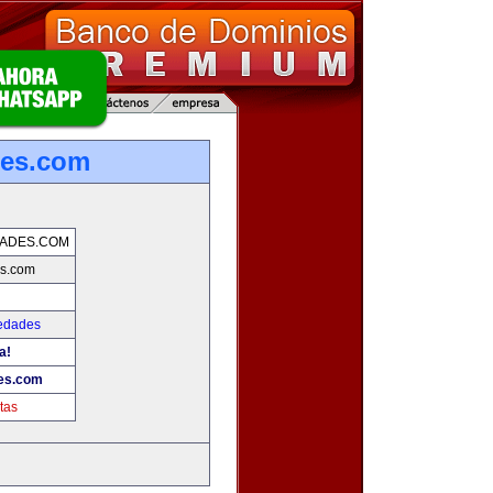
des.com
DADES.COM
es.com
iedades
a!
es.com
tas