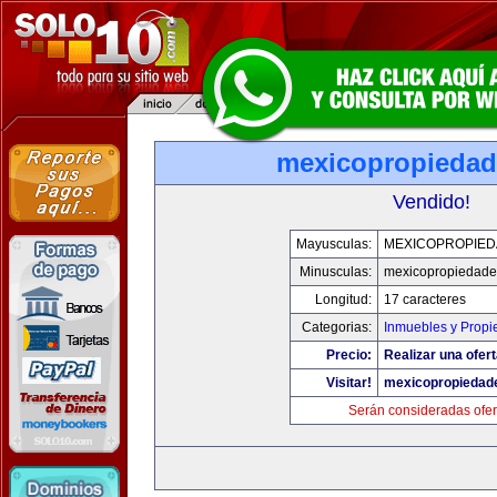
mexicopropieda
Vendido!
Mayusculas:
MEXICOPROPIE
Minusculas:
mexicopropiedad
Longitud:
17 caracteres
Categorias:
Inmuebles y Prop
Precio:
Realizar una ofert
Visitar!
mexicopropiedad
Serán consideradas ofer