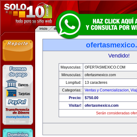
ofertasmexico
Vendido!
Mayusculas:
OFERTASMEXICO.COM
Minusculas:
ofertasmexico.com
Longitud:
13 caracteres
Categorias:
Ventas y Comercializacion
,
Via
Precio:
$750.00
Visitar!
ofertasmexico.com
Serán consideradas ofer