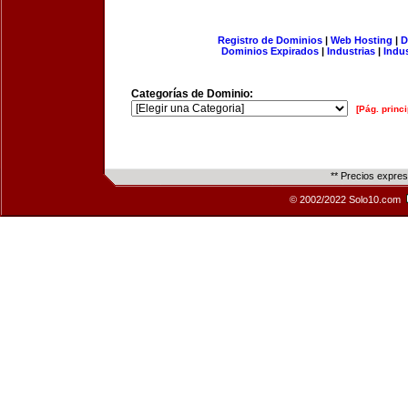
Registro de Dominios
|
Web Hosting
|
D
Dominios Expirados
|
Industrias
|
Indu
Categorías de Dominio:
[Pág. princi
** Precios expre
© 2002/2022 Solo10.com