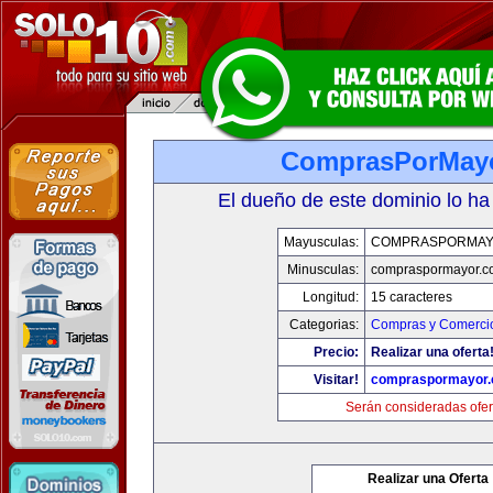
ComprasPorMay
El dueño de este dominio lo ha
Mayusculas:
COMPRASPORMAY
Minusculas:
compraspormayor.c
Longitud:
15 caracteres
Categorias:
Compras y Comercio
Precio:
Realizar una oferta
Visitar!
compraspormayor
Serán consideradas ofer
Realizar una Oferta