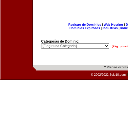
Registro de Dominios
|
Web Hosting
|
D
Dominios Expirados
|
Industrias
|
Indu
Categorías de Dominio:
[Pág. princi
** Precios expre
© 2002/2022 Solo10.com