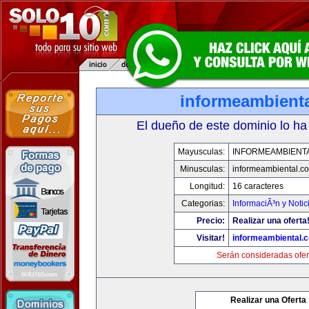
informeambient
El dueño de este dominio lo ha
Mayusculas:
INFORMEAMBIENT
Minusculas:
informeambiental.c
Longitud:
16 caracteres
Categorias:
InformaciÃ³n y Notic
Precio:
Realizar una oferta
Visitar!
informeambiental.
Serán consideradas ofer
Realizar una Oferta