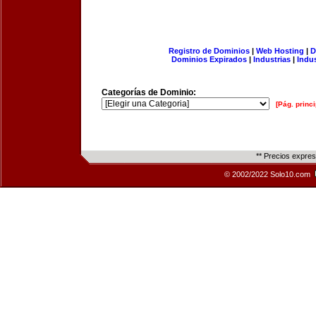
Registro de Dominios
|
Web Hosting
|
D
Dominios Expirados
|
Industrias
|
Indu
Categorías de Dominio:
[Pág. princi
** Precios expre
© 2002/2022 Solo10.com