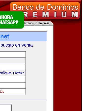
net
 puesto en Venta
trÃ³nico
,
Portales
tas