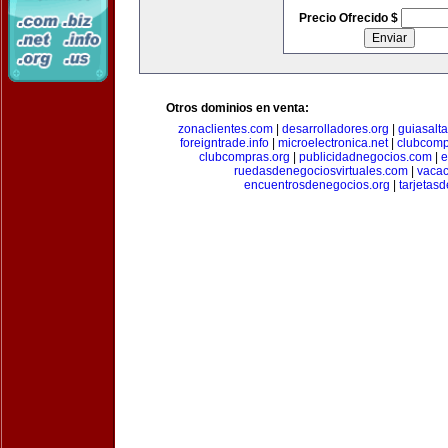
Precio Ofrecido $
Otros dominios en venta:
zonaclientes.com
|
desarrolladores.org
|
guiasalt
foreigntrade.info
|
microelectronica.net
|
clubcom
clubcompras.org
|
publicidadnegocios.com
|
e
ruedasdenegociosvirtuales.com
|
vacac
encuentrosdenegocios.org
|
tarjetas