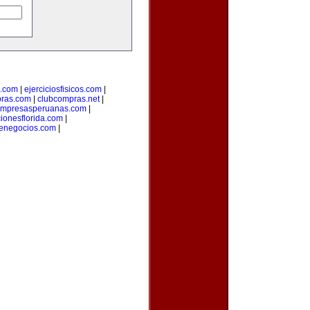
a.com
|
ejerciciosfisicos.com
|
pras.com
|
clubcompras.net
|
mpresasperuanas.com
|
ionesflorida.com
|
denegocios.com
|